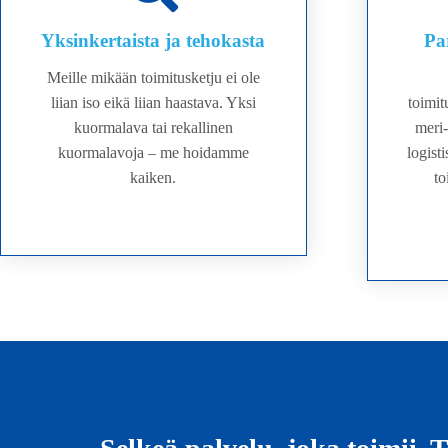
Yksinkertaista ja tehokasta
Pa
Meille mikään toimitusketju ei ole
liian iso eikä liian haastava. Yksi
toimit
kuormalava tai rekallinen
meri-
kuormalavoja – me hoidamme
logist
kaiken.
to