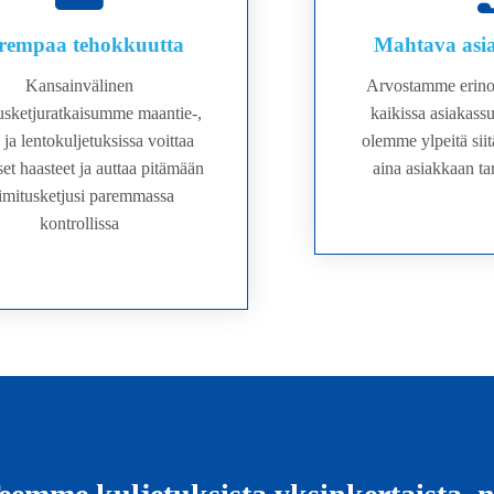
rempaa tehokkuutta
Mahtava asia
Kansainvälinen
Arvostamme erino
usketjuratkaisumme maantie-,
kaikissa asiakass
 ja lentokuljetuksissa voittaa
olemme ylpeitä sii
iset haasteet ja auttaa pitämään
aina asiakkaan tar
imitusketjusi paremmassa
kontrollissa