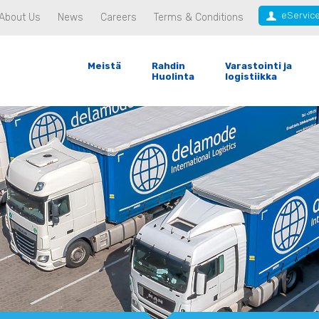
eServic
About Us
News
Careers
Terms & Conditions
Meistä
Rahdin
Varastointi ja
Huolinta
logistiikka