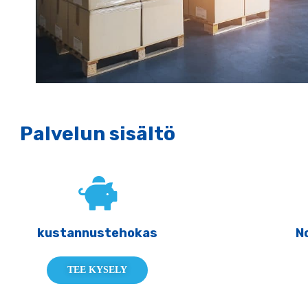
Palvelun sisältö
Pa
kustannustehokas
N
TEE KYSELY