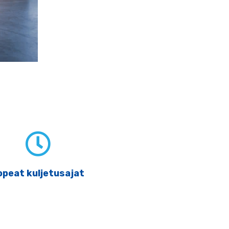
lvelun sisältö
opeat kuljetusajat