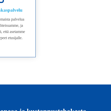
kaspalvelu
maista palvelua
uhteissamme, ja
tä, että asetamme
peet etusijalle.