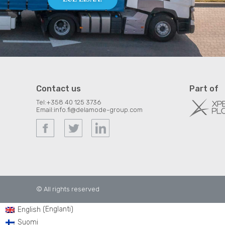
Contact us
Part of
Tel:
+358 40 125 3736
Email:
info.fi@delamode-group.com
© All rights reserved
Englanti
English
(
)
Suomi