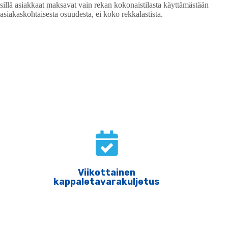
sillä asiakkaat maksavat vain rekan kokonaistilasta käyttämästään
asiakaskohtaisesta osuudesta, ei koko rekkalastista.
Service features
Viikottainen
kappaletavarakuljetus