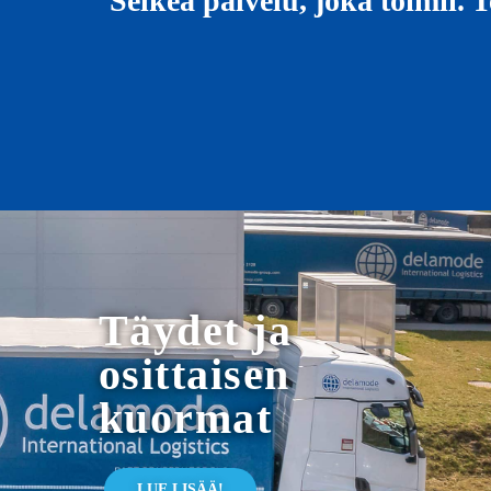
Selkeä palvelu, joka toimii.
Täydet ja
osittaisen
kuormat
LUE LISÄÄ!