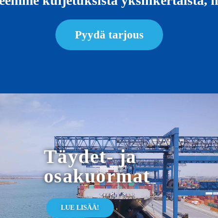
 Teemme kuljetuksista yksinkertaista,
Pyydä tarjous
Täydet- ja
osakuormat
LUE LISÄÄ!