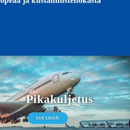
 nopeaa ja kustannustehokasta
Pikakuljetus
LUE LISÄÄ!