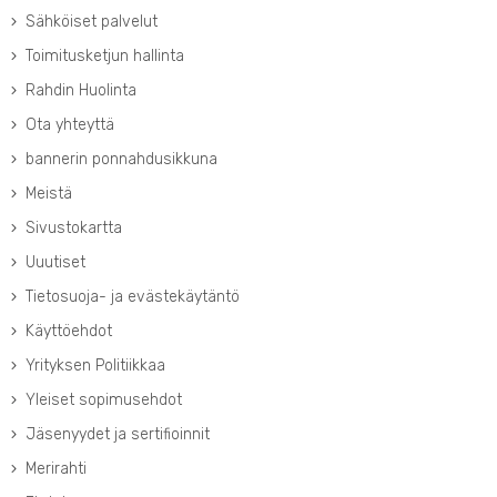
Sähköiset palvelut
Toimitusketjun hallinta
Rahdin Huolinta
Ota yhteyttä
bannerin ponnahdusikkuna
Meistä
Sivustokartta
Uuutiset
Tietosuoja- ja evästekäytäntö
Käyttöehdot
Yrityksen Politiikkaa
Yleiset sopimusehdot
Jäsenyydet ja sertifioinnit
Merirahti