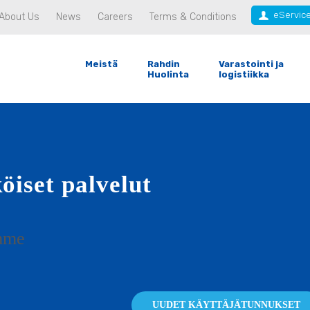
eServic
About Us
News
Careers
Terms & Conditions
Meistä
Rahdin
Varastointi ja
Huolinta
logistiikka
öiset palvelut
amme
UUDET KÄYTTÄJÄTUNNUKSET