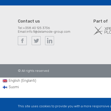
Contact us
Part of
Tel:
+358 40 125 3736
Email:
info.fi@delamode-group.com
© All rights reserved
Englanti
English
(
)
Suomi
This site uses cookies to provide you with a more responsive a