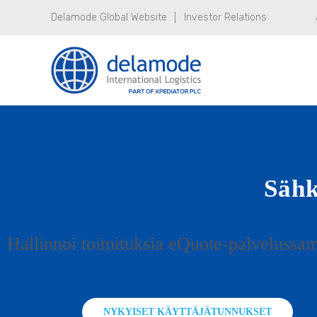
Delamode Global Website
Investor Relations
Sähk
Hallinnoi toimituksia eQuote-palveluss
NYKYISET KÄYTTÄJÄTUNNUKSET